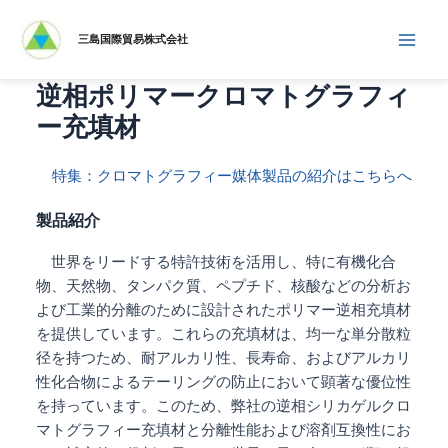
内
容
三島国際貿易株式会社
Main
を
ス
逆相ポリマークロマトグラフィ
Men
キ
ー充填材
ッ
プ
特集：クロマトグラフィー媒体製品の紹介はこちらへ
製品紹介
世界をリードする特許技術を活用し、特に有機化合
物、天然物、タンパク質、ペプチド、核酸などの分析お
よび工業的分離のために設計されたポリマー逆相充填材
を提供しています。これらの充填材は、均一な単分散粒
径を持つため、耐アルカリ性、長寿命、およびアルカリ
性化合物によるテーリングの防止において顕著な優位性
を持っています。このため、弊社の逆相シリカゲルクロ
マトグラフィー充填材と分離性能および溶剤互換性にお