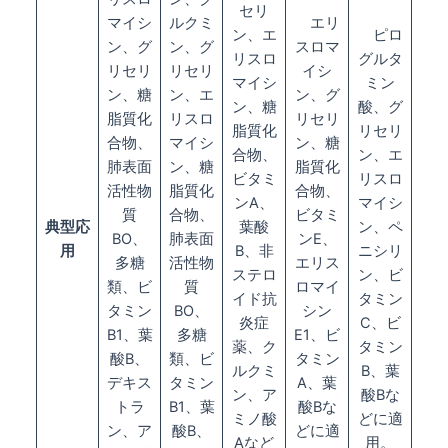
セリ
マイシ
ルクミ
エリ
ン、エ
ピロ
ン、グ
ン、グ
スロマ
リスロ
グルタ
リセリ
リセリ
イシ
マイシ
ミン
ン、糖
ン、エ
ン、グ
ン、糖
酸、グ
脂質化
リスロ
リセリ
脂質化
リセリ
合物、
マイシ
ン、糖
合物、
ン、エ
肺表面
ン、糖
脂質化
ビタミ
リスロ
活性物
脂質化
合物、
ンA、
マイシ
質
合物、
ビタミ
典型応
葉酸
ン、ペ
BO、
肺表面
ンE、
用
B、非
ニシリ
多糖
活性物
エリス
ステロ
ン、ビ
類、ビ
質
ロマイ
イド抗
タミン
タミン
BO、
シン
炎症
C、ビ
B1、葉
多糖
E1、ビ
薬、ク
タミン
酸B、
類、ビ
タミン
ルクミ
B、葉
デキス
タミン
A、葉
ン、ア
酸Bな
トラ
B1、葉
酸Bな
ミノ酸
どに適
ン、ア
酸B、
どに適
Aなど
用。