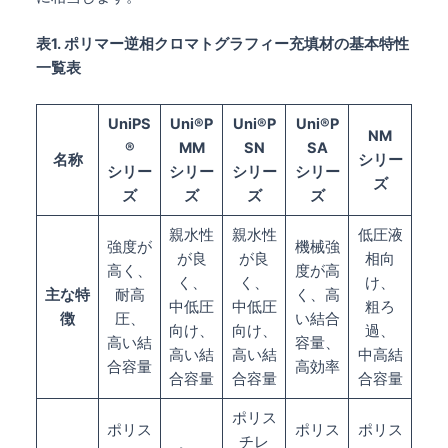
表1. ポリマー逆相クロマトグラフィー充填材の基本特性
一覧表
UniPS
Uni®P
Uni®P
Uni®P
NM
®
MM
SN
SA
名称
シリー
シリー
シリー
シリー
シリー
ズ
ズ
ズ
ズ
ズ
親水性
親水性
低圧液
強度が
機械強
が良
が良
相向
高く、
度が高
く、
く、
け、
主な特
耐高
く、高
中低圧
中低圧
粗ろ
徴
圧、
い結合
向け、
向け、
過、
高い結
容量、
高い結
高い結
中高結
合容量
高効率
合容量
合容量
合容量
ポリス
ポリス
ポリス
ポリス
チレ