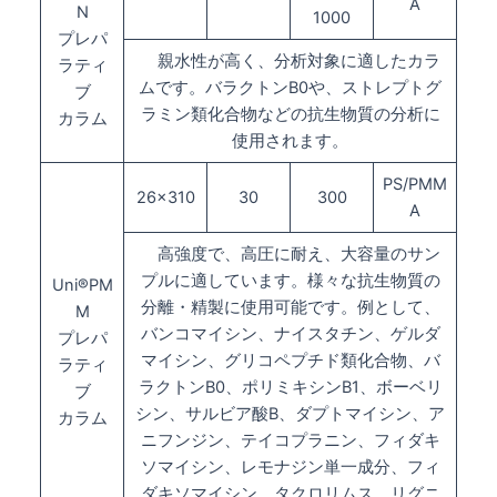
A
N
1000
プレパ
親水性が高く、分析対象に適したカラ
ラティ
ムです。バラクトンB0や、ストレプトグ
ブ
ラミン類化合物などの抗生物質の分析に
カラム
使用されます。
PS/PMM
26×310
30
300
A
高強度で、高圧に耐え、大容量のサン
プルに適しています。様々な抗生物質の
Uni®PM
分離・精製に使用可能です。例として、
M
バンコマイシン、ナイスタチン、ゲルダ
プレパ
マイシン、グリコペプチド類化合物、バ
ラティ
ラクトンB0、ポリミキシンB1、ボーベリ
ブ
シン、サルビア酸B、ダプトマイシン、ア
カラム
ニフンジン、テイコプラニン、フィダキ
ソマイシン、レモナジン単一成分、フィ
ダキソマイシン、タクロリムス、リグニ