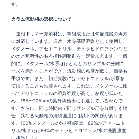
す。
カラム流動相の選択について
逆相ポリマー充填材は、等組成または勾配洗脱の両方
に対応しています。通常、水を基礎溶媒として使用し、
メタノール、アセトニトリル、テトラヒドロフランなど
の水と互溶性のある極性調整剤を一定量加えます。一般
的に、メタノール/水系はほとんどのサンプルの分離ニ
ーズを満たすことができ、流動相の粘度が低く、価格も
手頃です。また、初期実験にはアセトニトリル/水系を
使用することも推奨されます。これは、メタノールに比
べてアセトニトリルの溶媒強度が高く、粘度が低いた
め、185〜205nmの紫外線検出にも適しているからで
す。さらに、同じ時間内で同じサンプル群を分離する場
合、異なる流動相の洗脱強度には以下の関係がありま
す。100%メタノールの洗脱強度は、89%のアセトニト
リル/水または66%のテトラヒドロフラン/水の洗脱強度
に相当します。