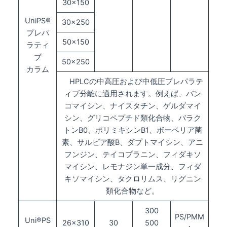
30×150
UniPS®
30×250
プレパ
50×150
ラティ
ブ
50×250
カラム
HPLCの中高圧および中低圧プレパラテ
ィブ分離に適用されます。例えば、バン
コマイシン、ナイスタチン、ゲルダマイ
シン、グリコペプチド類化合物、バラク
トンB0、ポリミキシンB1、ボーベリア菌
素、サルビア酸B、ダプトマイシン、アニ
フンジン、テイコプラニン、フィダキソ
マイシン、レモナジン単一成分、フィダ
キソマイシン、タクロリムス、リグニン
類化合物など。
300
PS/PMM
Uni®PS
26×310
30
500