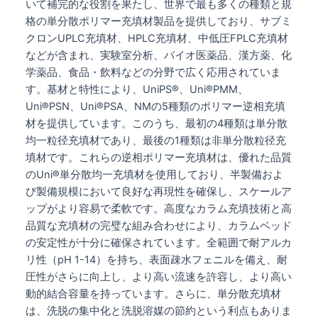
いて補完的な役割を果たし、世界で最も多くの種類と規
格の単分散ポリマー充填材製品を提供しており、サブミ
クロンUPLC充填材、HPLC充填材、中低圧FPLC充填材
などが含まれ、実験室分析、バイオ医薬品、漢方薬、化
学薬品、食品・飲料などの分野で広く応用されていま
す。基材と特性により、UniPS®、Uni®PMM、
Uni®PSN、Uni®PSA、NMの5種類のポリマー逆相充填
材を提供しています。このうち、最初の4種類は単分散
均一粒径充填材であり、最後の1種類は非単分散粒径充
填材です。これらの逆相ポリマー充填材は、優れた品質
のUni®単分散均一充填材を使用しており、半製備およ
び製備規模において良好な再現性を確保し、スケールア
ップがより容易で柔軟です。高度なカラム充填技術と高
品質な充填材の完璧な組み合わせにより、カラムベッド
の安定性が十分に確保されています。全範囲で耐アルカ
リ性（pH 1-14）を持ち、表面疎水フェニルを備え、耐
圧性がさらに向上し、より高い流速を許容し、より高い
動的結合容量を持っています。さらに、単分散充填材
は、洗脱の集中化と洗脱溶媒の節約という利点もありま