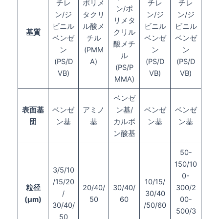
チレ
ポリメ
チレ
チレ
ン/ポ
ン/ジ
タクリ
ン/ジ
ン/ジ
リメタ
ビニル
ル酸メ
ビニル
ビニル
基質
クリル
ベンゼ
チル
ベンゼ
ベンゼ
酸メチ
ン
(PMM
ン
ン
ル
(PS/D
A)
(PS/D
(PS/D
(PS/P
VB)
VB)
VB)
MMA)
ベンゼ
表面基
ベンゼ
アミノ
ン基/
ベンゼ
ベンゼ
団
ン基
基
カルボ
ン基
ン基
ン酸基
50-
150/10
3/5/10
0-
/15/20
10/15/
粒径
20/40/
30/40/
300/2
/
30/40
(µ
m)
50
60
00-
30/40/
/50/60
500/3
50