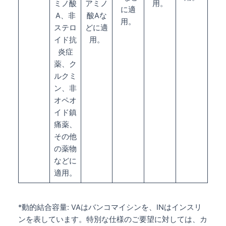
ミノ酸
アミノ
用。
に適
A、非
酸Aな
用。
ステロ
どに適
イド抗
用。
炎症
薬、ク
ルクミ
ン、非
オペオ
イド鎮
痛薬、
その他
の薬物
などに
適用。
*動的結合容量: VAはバンコマイシンを、INはインスリ
ンを表しています。特別な仕様のご要望に対しては、カ