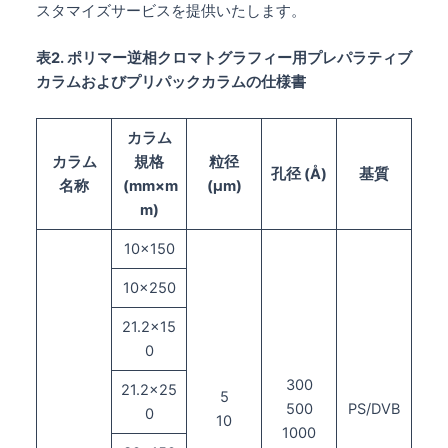
スタマイズサービスを提供いたします。
表2. ポリマー逆相クロマトグラフィー用プレパラティブ
カラムおよびプリパックカラムの仕様書
カラム
カラム
規格
粒径
孔径
(
Å)
基質
名称
(
mm×m
(
μ
m)
m)
10×150
10×250
21.2×15
0
300
21.2×25
5
500
PS/DVB
0
10
1000