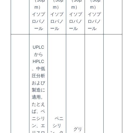
m）
m）
m）
m）
イソプ
イソプ
イソプ
イソプ
ロパノ
ロパノ
ロパノ
ロパノ
ール
ール
ール
ール
UPLC
から
HPLC
、中低
圧分析
および
製造に
適用。
たとえ
ば、ペ
ニシリ
ペニ
ン、エ
シリ
グリ
リスロ
ン、ク