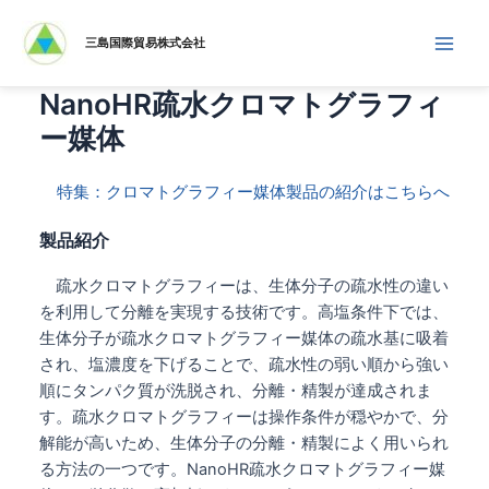
内
容
三島国際貿易株式会社
Main
を
ス
NanoHR疏水クロマトグラフィ
Men
キ
ー媒体
ッ
プ
特集：クロマトグラフィー媒体製品の紹介はこちらへ
製品紹介
疏水クロマトグラフィーは、生体分子の疏水性の違い
を利用して分離を実現する技術です。高塩条件下では、
生体分子が疏水クロマトグラフィー媒体の疏水基に吸着
され、塩濃度を下げることで、疏水性の弱い順から強い
順にタンパク質が洗脱され、分離・精製が達成されま
す。疏水クロマトグラフィーは操作条件が穏やかで、分
解能が高いため、生体分子の分離・精製によく用いられ
る方法の一つです。NanoHR疏水クロマトグラフィー媒