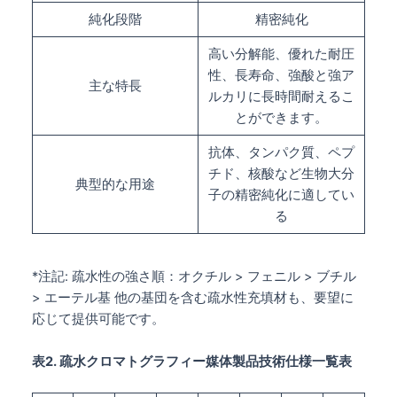
純化段階
精密純化
高い分解能、優れた耐圧
性、長寿命、強酸と強ア
主な特長
ルカリに長時間耐えるこ
とができます。
抗体、タンパク質、ペプ
チド、核酸など生物大分
典型的な用途
子の精密純化に適してい
る
*注記: 疏水性の強さ順：オクチル > フェニル > ブチル
> エーテル基 他の基団を含む疏水性充填材も、要望に
応じて提供可能です。
表2. 疏水クロマトグラフィー媒体製品技術仕様一覧表