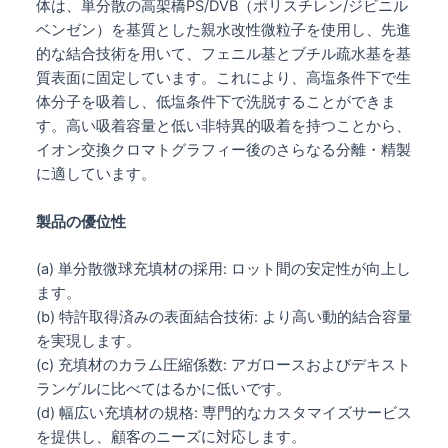
体は、単分散の高架橋PS/DVB（ポリスチレン/ジビニル
ベンゼン）を基質とした親水改性微粒子を使用し、先進
的な結合技術を用いて、フェニル基とブチル疏水基を基
質表面に固定しています。これにより、高塩条件下で生
体分子を吸着し、低塩条件下で洗脱することができま
す。高い吸着容量と低い非特異的吸着を持つことから、
イオン交換クロマトグラフィー後のさらなる分離・精製
に適しています。
製品の優位性
(a) 単分散微球充填材の採用: ロット間の安定性が向上し
ます。
(b) 特許取得済みの表面結合技術: より高い動的結合容量
を実現します。
(c) 充填材のカラム圧縮係数: アガロースおよびデキスト
ランゲルに比べてはるかに低いです。
(d) 幅広い充填材の規格: 専門的なカスタマイズサービス
を提供し、顧客のニーズに対応します。