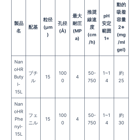
動的
推奨
吸着
最大
pH
粒径
線
速
容量
製品
孔径
耐圧
安定
配基
(µm
度
2※
名
(Å)
(
MP
範囲
)
(cm
(
mg
a)
1
※
/h)
/ml
gel)
Nan
oHR
ブチ
100
50-
1~1
約
Buty
15
4
ル
0
750
4
25
l-
15L
Nan
oHR
フェ
100
50-
1~1
約
Phe
15
4
ニル
0
750
4
30
nyl-
15L