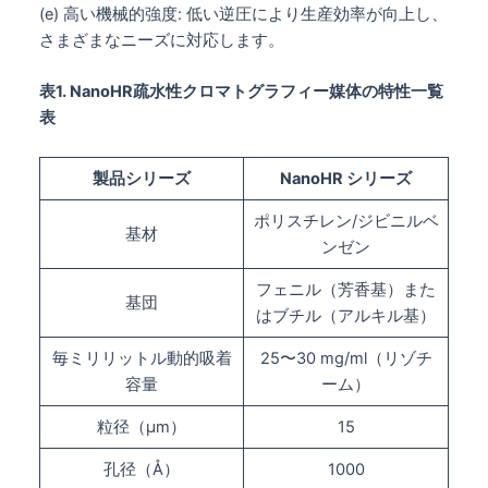
(e) 高い機械的強度: 低い逆圧により生産効率が向上し、
さまざまなニーズに対応します。
表1. NanoHR疏水性クロマトグラフィー媒体の特性一覧
表
製品シリーズ
Nano
HR
シリーズ
ポリスチレン/ジビニルベ
基材
ンゼン
フェニル（芳香基）また
基団
はブチル（アルキル基）
毎ミリリットル動的吸着
25〜30 mg/ml（リゾチ
容量
ーム）
粒径（μm）
15
孔径（Å）
1000